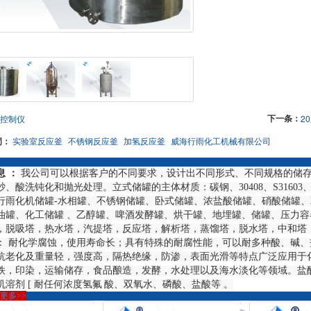
下一条：
控制仪
2
词：
实验室反应釜
不锈钢反应釜
加氢反应釜
威海行雨化工机械有限公司
息 ：
我公司可以根据客户的不同要求，设计出不同形式、不同规格的储存
砂、酸洗钝化和抛光处理。立式储罐的主体材质：碳钢、30408、S316
行雨化机储罐-水相罐、不锈钢储罐、卧式储罐、浓盐酸储罐、硝酸储罐
油罐、化工储罐 、乙醇罐、啤酒发酵罐、烘干罐、地埋罐、储罐、压力
，脱吸塔，热水塔，汽提塔，反应塔，解析塔，蒸馏塔，脱水塔，中和塔
： 耐化学腐蚀，使用寿命长；具有特殊的耐腐性能，可以耐多种酸、碱
抗老化及重量轻，强度高，隔热绝缘，防渗，表面光滑等特点广泛应用于
铁，印染，运输储存，食品酿造，发酵，水处理以及海水淡化等领域。盐
机溶剂 [ 耐任何浓度氢氟
酸、双氧水、磷酸、盐酸等 。
更多>>