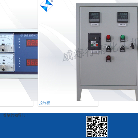
控制柜
。 尊敬的领导们！