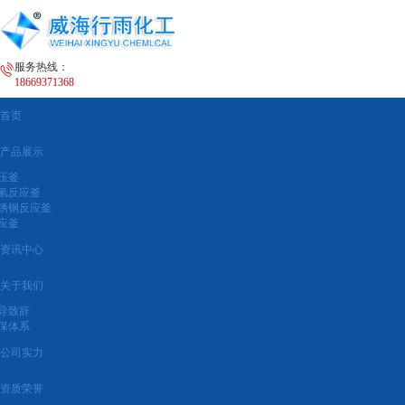
服务热线：
18669371368
首页
产品展示
压釜
氢反应釜
锈钢反应釜
应釜
资讯中心
关于我们
导致辞
保体系
公司实力
资质荣誉