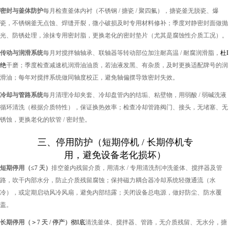
密封与釜体防护
每月检查釜体内衬（不锈钢 / 搪瓷 / 聚四氟），搪瓷釜无脱瓷、爆
瓷，不锈钢釜无点蚀、焊缝开裂，微小破损及时专用材料修补；季度对静密封面做抛
光、防锈处理，涂抹专用密封脂，更换老化的密封垫片（尤其是腐蚀性介质工况）。
传动与润滑系统
每月对搅拌轴轴承、联轴器等转动部位加注耐高温 / 耐腐润滑脂，
杜I
绝
干磨；季度检查减速机润滑油油质，若油液发黑、有杂质，及时更换适配牌号的润
滑油；每年对搅拌系统做同轴度校正，避免轴偏摆导致密封失效。
冷却与管路系统
每月清理冷却夹套、冷却盘管内的结垢、粘壁物，用弱酸 / 弱碱洗液
循环清洗（根据介质特性），保证换热效率；检查冷却管路阀门、接头，无堵塞、无
锈蚀，更换老化的软管 / 密封垫。
三、停用防护（短期停机 / 长期停机专
用，避免设备老化损坏）
短期停用（≤7 天）
排空釜内残留介质，用清水 / 专用清洗剂冲洗釜体、搅拌器及管
路，吹干内部水分，防止介质残留腐蚀；保持磁力耦合器冷却系统轻微通流（水
冷），或定期启动风冷风扇，避免内部结露；关闭设备总电源，做好防尘、防水覆
盖。
长期停用（＞7 天 / 停产）
彻I底
清洗釜体、搅拌器、管路，无介质残留、无水分，搪