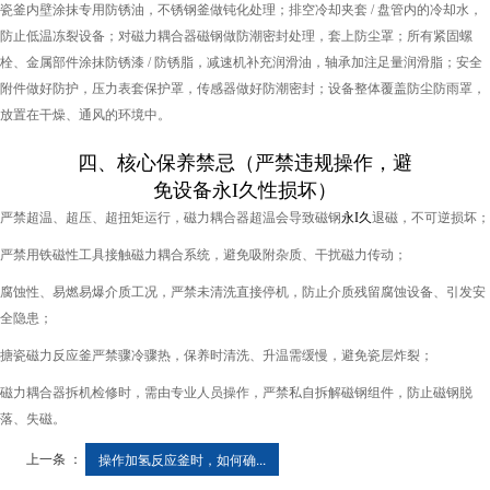
瓷釜内壁涂抹专用防锈油，不锈钢釜做钝化处理；排空冷却夹套 / 盘管内的冷却水，
防止低温冻裂设备；对磁力耦合器磁钢做防潮密封处理，套上防尘罩；所有紧固螺
栓、金属部件涂抹防锈漆 / 防锈脂，减速机补充润滑油，轴承加注足量润滑脂；安全
附件做好防护，压力表套保护罩，传感器做好防潮密封；设备整体覆盖防尘防雨罩，
放置在干燥、通风的环境中。
四、核心保养禁忌（严禁违规操作，避
免设备
永I久
性损坏）
严禁超温、超压、超扭矩运行，磁力耦合器超温会导致磁钢
永I久
退磁，不可逆损坏；
严禁用铁磁性工具接触磁力耦合系统，避免吸附杂质、干扰磁力传动；
腐蚀性、易燃易爆介质工况，严禁未清洗直接停机，防止介质残留腐蚀设备、引发安
全隐患；
搪瓷磁力反应釜严禁骤冷骤热，保养时清洗、升温需缓慢，避免瓷层炸裂；
磁力耦合器拆机检修时，需由专业人员操作，严禁私自拆解磁钢组件，防止磁钢脱
落、失磁。
上一条 ：
操作加氢反应釜时，如何确...