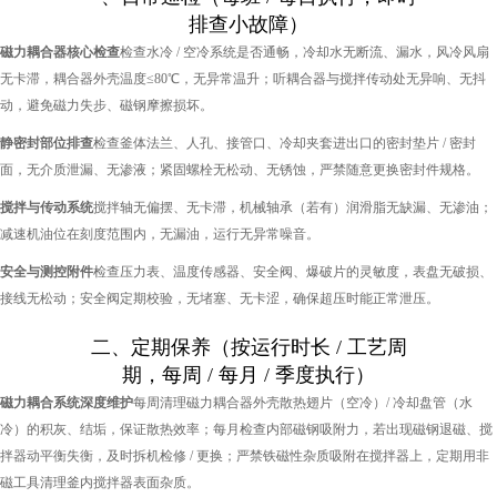
排查小故障）
磁力耦合器核心检查
检查水冷 / 空冷系统是否通畅，冷却水无断流、漏水，风冷风扇
无卡滞，耦合器外壳温度≤80℃，无异常温升；听耦合器与搅拌传动处无异响、无抖
动，避免磁力失步、磁钢摩擦损坏。
静密封部位排查
检查釜体法兰、人孔、接管口、冷却夹套进出口的密封垫片 / 密封
面，无介质泄漏、无渗液；紧固螺栓无松动、无锈蚀，严禁随意更换密封件规格。
搅拌与传动系统
搅拌轴无偏摆、无卡滞，机械轴承（若有）润滑脂无缺漏、无渗油；
减速机油位在刻度范围内，无漏油，运行无异常噪音。
安全与测控附件
检查压力表、温度传感器、安全阀、爆破片的灵敏度，表盘无破损、
接线无松动；安全阀定期校验，无堵塞、无卡涩，确保超压时能正常泄压。
二、定期保养（按运行时长 / 工艺周
期，每周 / 每月 / 季度执行）
磁力耦合系统深度维护
每周清理磁力耦合器外壳散热翅片（空冷）/ 冷却盘管（水
冷）的积灰、结垢，保证散热效率；每月检查内部磁钢吸附力，若出现磁钢退磁、搅
拌器动平衡失衡，及时拆机检修 / 更换；严禁铁磁性杂质吸附在搅拌器上，定期用非
磁工具清理釜内搅拌器表面杂质。